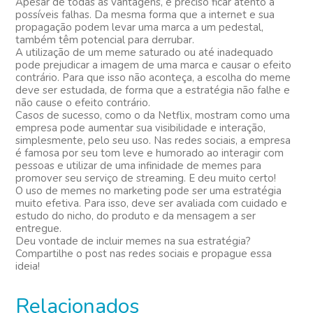
Apesar de todas as vantagens, é preciso ficar atento a
possíveis falhas. Da mesma forma que a internet e sua
propagação podem levar uma marca a um pedestal,
também têm potencial para derrubar.
A utilização de um meme saturado ou até inadequado
pode prejudicar a imagem de uma marca e causar o efeito
contrário. Para que isso não aconteça, a escolha do meme
deve ser estudada, de forma que a estratégia não falhe e
não cause o efeito contrário.
Casos de sucesso, como o da Netflix, mostram como uma
empresa pode aumentar sua visibilidade e interação,
simplesmente, pelo seu uso. Nas redes sociais, a empresa
é famosa por seu tom leve e humorado ao interagir com
pessoas e utilizar de uma infinidade de memes para
promover seu serviço de streaming. E deu muito certo!
O uso de memes no marketing pode ser uma estratégia
muito efetiva. Para isso, deve ser avaliada com cuidado e
estudo do nicho, do produto e da mensagem a ser
entregue.
Deu vontade de incluir memes na sua estratégia?
Compartilhe o post nas redes sociais e propague essa
ideia!
Relacionados